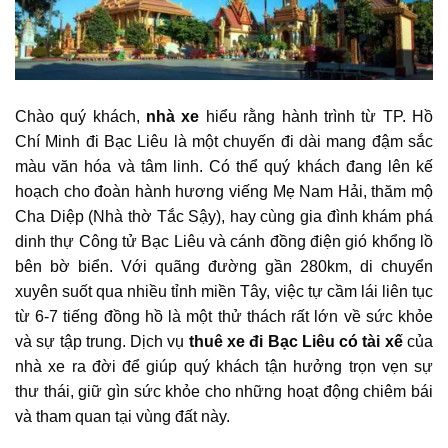
Chào quý khách,
nhà xe
hiểu rằng hành trình từ TP. Hồ
Chí Minh đi Bạc Liêu là một chuyến đi dài mang đậm sắc
màu văn hóa và tâm linh. Có thể quý khách đang lên kế
hoạch cho đoàn hành hương viếng Mẹ Nam Hải, thăm mộ
Cha Diệp (Nhà thờ Tắc Sậy), hay cùng gia đình khám phá
dinh thự Công tử Bạc Liêu và cánh đồng điện gió khổng lồ
bên bờ biển. Với quãng đường gần 280km, di chuyển
xuyên suốt qua nhiều tỉnh miền Tây, việc tự cầm lái liên tục
từ 6-7 tiếng đồng hồ là một thử thách rất lớn về sức khỏe
và sự tập trung. Dịch vụ
thuê xe đi Bạc Liêu có tài xế
của
nhà xe ra đời để giúp quý khách tận hưởng trọn vẹn sự
thư thái, giữ gìn sức khỏe cho những hoạt động chiêm bái
và tham quan tại vùng đất này.