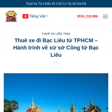
Bỏ
Thuê Xe Từ 4 Đến 45 Chỗ Có Tài Xế Giá Rẻ
qua
nội
Tiếng Việt
0916.318.806
▼
dung
THUÊ XE LIÊN TỈNH
Thuê xe đi Bạc Liêu từ TPHCM –
Hành trình về xứ sở Công tử Bạc
Liêu