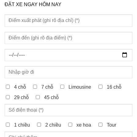
ĐẶT XE NGAY HÔM NAY
4 chỗ
7 chỗ
Limousine
16 chỗ
29 chỗ
45 chỗ
1 chiều
2 chiều
xe hoa
Tour